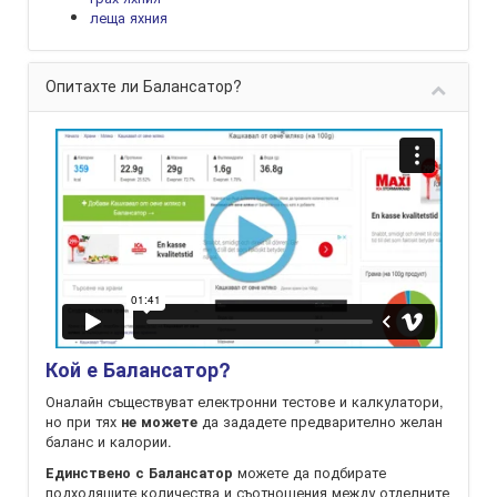
леща яхния
Опитахте ли Балансатор?
Кой е Балансатор?
Оналайн съществуват електронни тестове и калкулатори,
но при тях
да зададете предварително желан
не можете
баланс и калории.
можете да подбирате
Единствено с Балансатор
подходящите количества и съотношения между отделните