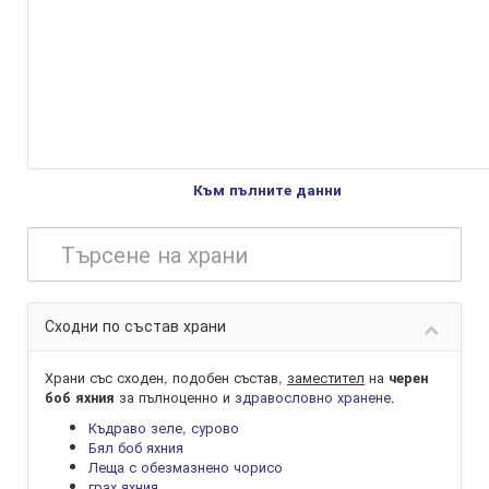
Към пълните данни
Сходни по състав храни
Храни със сходен, подобен състав,
заместител
на
черен
за пълноценно и
здравословно хранене
.
боб яхния
Къдраво зеле, сурово
Бял боб яхния
Леща с обезмазнено чорисо
грах яхния