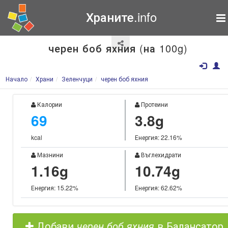
Храните.info
черен боб яхния (на 100g)
Начало
Храни
Зеленчуци
черен боб яхния
Калории
Протеини
69
3.8g
kcal
Енергия: 22.16%
Мазнини
Въглехидрати
1.16g
10.74g
Енергия: 15.22%
Енергия: 62.62%
Добави
черен боб яхния
в Балансатор