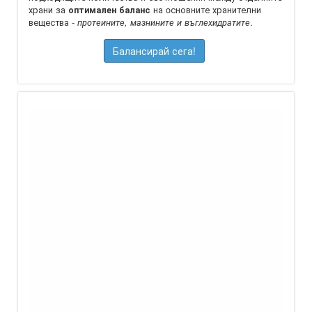
храни за
на oсновните хранителни
оптимален баланс
вещества -
.
протеините, мазнините и въглехидратите
Балансирай сега!