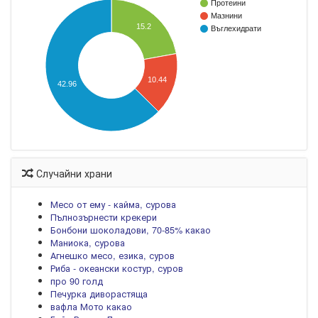
Протеини
Мазнини
15.2
Въглехидрати
10.44
42.96
Случайни храни
Месо от ему - кайма, сурова
Пълнозърнести крекери
Бонбони шоколадови, 70-85% какао
Маниока, сурова
Агнешко месо, езика, суров
Риба - океански костур, суров
про 90 голд
Печурка диворастяща
вафла Мото какао