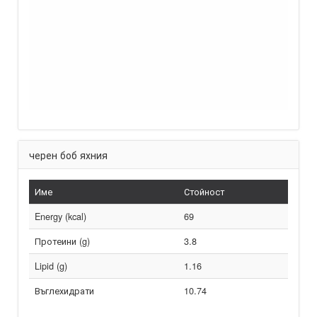
черен боб яхния
Име
Стойност
Energy (kcal)
69
Протеини (g)
3.8
Lipid (g)
1.16
Въглехидрати
10.74