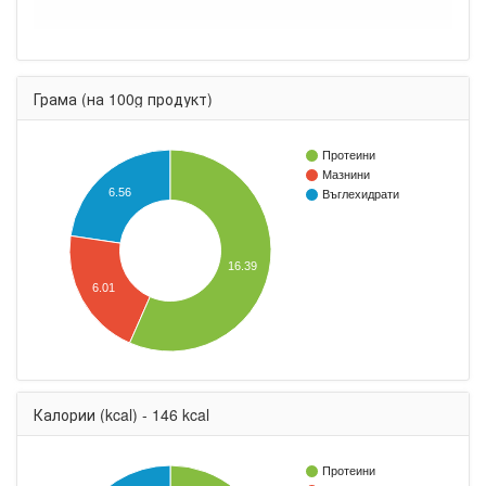
Грама (на 100g продукт)
Протеини
Мазнини
6.56
Въглехидрати
16.39
6.01
Калории (kcal) - 146 kcal
Протеини