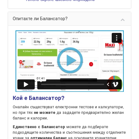
Опитахте ли Балансатор?
Кой е Балансатор?
Оналайн съществуват електронни тестове и калкулатори,
но при тях
да зададете предварително желан
не можете
баланс и калории.
можете да подбирате
Единствено с Балансатор
подходящите количества и съотношения между отделните
храни за
на oсновните хранителни
оптимален баланс