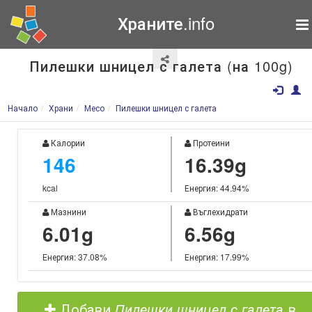
Храните.info
Пилешки шницел с галета (на 100g)
Начало
Храни
Месо
Пилешки шницел с галета
Калории
Протеини
146
16.39g
kcal
Енергия: 44.94%
Мазнини
Въглехидрати
6.01g
6.56g
Енергия: 37.08%
Енергия: 17.99%
Добави
Пилешки шницел с галета
в