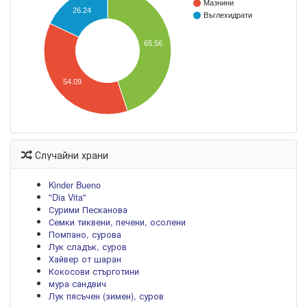
Мазнини
26.24
Въглехидрати
65.56
54.09
Случайни храни
Kinder Bueno
"Dia Vita"
Сурими Песканова
Семки тиквени, печени, осолени
Помпано, сурова
Лук сладък, суров
Хайвер от шаран
Кокосови стърготини
мура сандвич
Лук пясъчен (зимен), суров