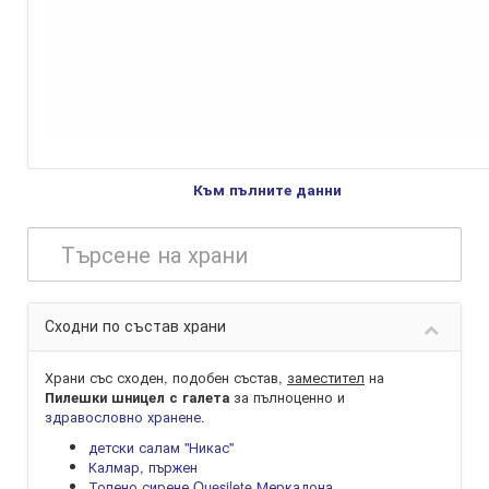
Към пълните данни
Сходни по състав храни
Храни със сходен, подобен състав,
заместител
на
за пълноценно и
Пилешки шницел с галета
здравословно хранене
.
детски салам ''Никас''
Калмар, пържен
Топено сирене Quesilete Меркадона