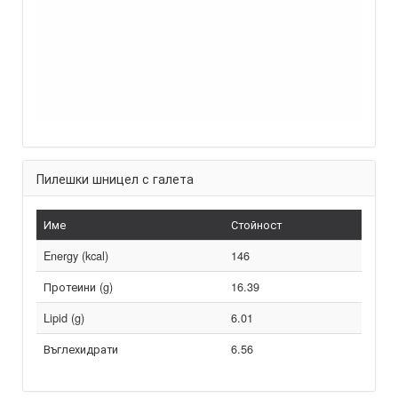
Пилешки шницел с галета
Име
Стойност
Energy (kcal)
146
Протеини (g)
16.39
Lipid (g)
6.01
Въглехидрати
6.56