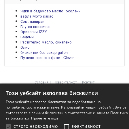
Ядки в бадемово масло, осолени
вафла Мото какао
Сом, паниран
Глутен пшеничен
Оризовки IZZY
Бадеми
Растително масло, синапено
Олио
бисквитки без захар gullon
Пушено свинско филе - Clever
Условия
Поверителност
Контакт
Храните.info © 2004-2026 Project of
Genera Studio
Този уебсайт използва бисквитки
Този уебсайт използва бисквитки за подобряване на
потребителското изживяване. Използвайки нашия уебсайт, Вие се
съгласявате с всички бисквитки в съответствие с нашата Политика
за Бисквитки.
Прочетете още
СТРОГО НЕОБХОДИМО
ЕФЕКТИВНОСТ