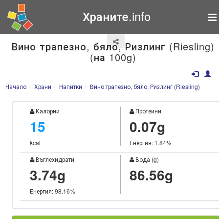
Храните.info
Вино трапезно, бяло, Ризлинг (Riesling)
(на 100g)
Начало
Храни
Напитки
Вино трапезно, бяло, Ризлинг (Riesling)
Калории
Протеини
15
0.07g
kcal
Енергия: 1.84%
Въглехидрати
Вода (g)
3.74g
86.56g
Енергия: 98.16%