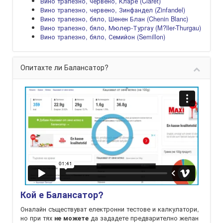
Вино трапезно, червено, Кларе (Claret)
Вино трапезно, червено, Зинфандел (Zinfandel)
Вино трапезно, бяло, Шенен Блан (Chenin Blanc)
Вино трапезно, бяло, Мюлер-Тургау (M?ller-Thurgau)
Вино трапезно, бяло, Семийон (Semillon)
Опитахте ли Балансатор?
Кой е Балансатор?
Оналайн съществуват електронни тестове и калкулатори,
но при тях
да зададете предварително желан
не можете