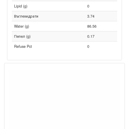
Lipid (g)
0
Въглехидрати
3.74
Water (g)
86.56
Пепел (g)
0.17
Refuse Pct
0