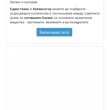
баланс и калории.
можете да подбирате
Единствено с Балансатор
подходящите количества и съотношения между отделните
храни за
на oсновните хранителни
оптимален баланс
вещества -
.
протеините, мазнините и въглехидратите
Балансирай сега!