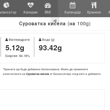
алансатор
Калории
BMI
Календар
Хранене
Суроватка кисела (на 100g)
Въглехидрати
Вода (g)
5.12g
93.42g
Енергия: 84.18%
*Храната ще бъде добавена балансирана. Може да промените
количеството на
Суроватка кисела
от Балансатора след като я добавите.