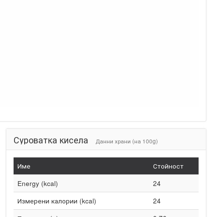
Суроватка кисела
Данни храни (на 100g)
Име
Стойност
Energy (kcal)
24
Измерени калории (kcal)
24