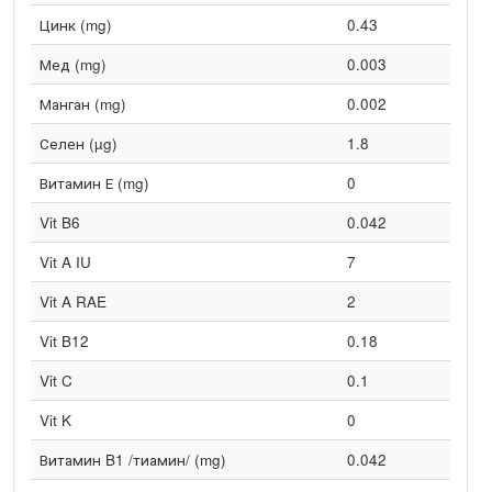
Цинк (mg)
0.43
Мед (mg)
0.003
Манган (mg)
0.002
Селен (µg)
1.8
Витамин Е (mg)
0
Vit B6
0.042
Vit A IU
7
Vit A RAE
2
Vit B12
0.18
Vit C
0.1
Vit K
0
Витамин B1 /тиамин/ (mg)
0.042