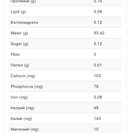
Протеини (g)
0.76
Lipid (g)
0.09
Въглехидрати
5.12
Water (g)
93.42
Sugar (g)
5.12
Fiber
0
Пепел (g)
0.61
Calcium (mg)
103
Phosphorus (mg)
78
Iron (mg)
0.08
Натрий (mg)
48
Калий (mg)
143
Магнезий (mg)
10