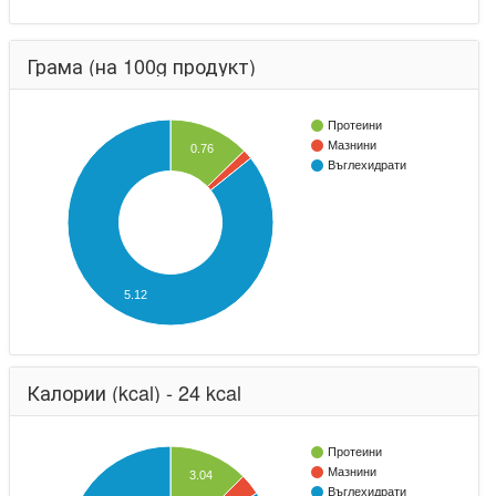
Грама (на 100g продукт)
Протеини
Мазнини
0.76
Въглехидрати
5.12
Калории (kcal) - 24 kcal
Протеини
Мазнини
3.04
Въглехидрати