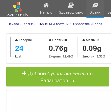
Начало
Здравословно
Храни
Б
Храните.info
Начало
Храни
Зърнени и тестени
Суроватка кисела
Калории
Протеини
Мазнини
24
0.76g
0.09g
kcal
Енергия: 12.49%
Енергия: 3.33%
Добави
Суроватка кисела
в
Балансатор →