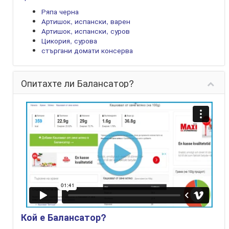
Ряпа черна
Артишок, испански, варен
Артишок, испански, суров
Цикория, сурова
стъргани домати консерва
Опитахте ли Балансатор?
Кой е Балансатор?