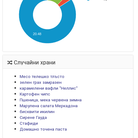
20.48
Случайни храни
Месо телешко тлъсто
зелен грах замразен
карамелени вафли "Неллис"
Картофен чипс
Пшеница, мека червена зимна
Марулена салата Меркадона
бисквити икилин
Сирене Гауда
Стафиди
Домашно точена паста