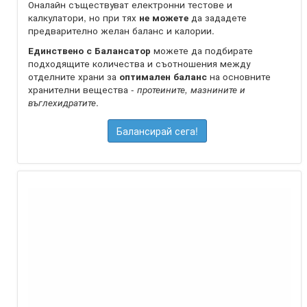
Оналайн съществуват електронни тестове и
калкулатори, но при тях
не можете
да зададете
предварително желан баланс и калории.
Единствено с Балансатор
можете да подбирате
подходящите количества и съотношения между
отделните храни за
оптимален баланс
на oсновните
хранителни вещества -
протеините, мазнините и
въглехидратите
.
Балансирай сега!