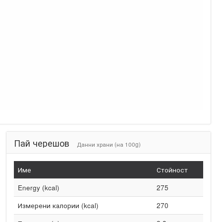
Пай черешов
Данни храни (на 100g)
Име
Стойност
Energy (kcal)
275
Измерени калории (kcal)
270