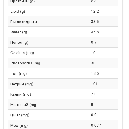
Протеини (g)
2.8
Lipid (g)
12.2
Въглехидрати
38.5
Water (g)
45.8
Пепел (g)
0.7
Calcium (mg)
10
Phosphorus (mg)
30
Iron (mg)
1.85
Натрий (mg)
191
Калий (mg)
77
Магнезий (mg)
9
Цинк (mg)
0.2
Мед (mg)
0.077