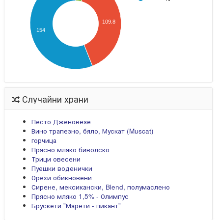
109.8
154
Случайни храни
Песто Дженовезе
Вино трапезно, бяло, Мускат (Muscat)
горчица
Прясно мляко биволско
Трици овесени
Пуешки воденички
Орехи обикновени
Сирене, мексикански, Blend, полумаслено
Прясно мляко 1,5% - Олимпус
Брускети "Марети - пикант"