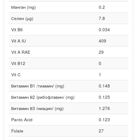
Манган (mg)
0.2
Селен (µg)
7.8
Vit B6
0.034
Vit A IU
409
Vit A RAE
29
Vit B12
0
Vit C
1
Витамин B1 /тиамин/ (mg)
0.148
Витамин В2 /рибофлавин/ (mg)
0.125
Витамин В3 /ниацин/ (mg)
1.276
Panto Acid
0.123
Folate
27