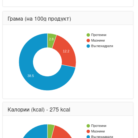
Грама (на 100g продукт)
Протеини
2.8
Мазнини
Въглехидрати
12.2
38.5
Калории (kcal) - 275 kcal
Протеини
Мазнини
Въглехидрати