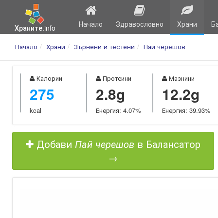
Начало
Здравословно
Храни
Б
Храните.info
Начало
Храни
Зърнени и тестени
Пай черешов
Калории
Протеини
Мазнини
275
2.8g
12.2g
kcal
Енергия: 4.07%
Енергия: 39.93%
Добави
Пай черешов
в Балансатор
→