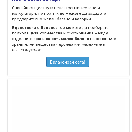
Оналайн съществуват електронни тестове и
калкулатори, но при тях
не можете
да зададете
предварително желан баланс и калории.
Единствено с Балансатор
можете да подбирате
подходящите количества и съотношения между
отделните храни за
оптимален баланс
на oсновните
хранителни вещества -
протеините, мазнините и
въглехидратите
.
Балансирай сега!