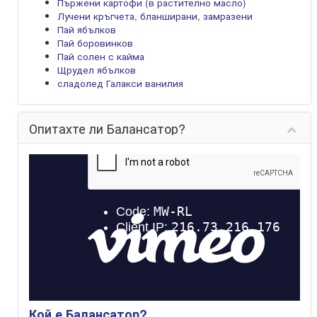
Пържени картофи (в растително масло)
Лучени кръгчета, бланширани, замразени
Пай ябълков
Пай боровинков
Пай солен с кайма
Щрудел ябълков
сладолед Галакси ванилия
Опитахте ли Балансатор?
Кой е Балансатор?