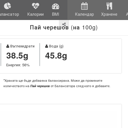
алансатор
Калории
BMI
Календар
Хранене
Пай черешов (на 100g)
Въглехидрати
Вода (g)
38.5g
45.8g
Енергия: 56%
*Храната ще бъде добавена балансирана. Може да промените
количеството на
Пай черешов
от Балансатора след като я добавите.