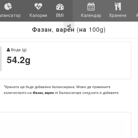
алансатор
Калории
BMI
Календар
Хранене
Фазан, варен (на 100g)
Вода (g)
54.2g
*Храната ще бъде добавена балансирана. Може да промените
количеството на
Фазан, варен
от Балансатора след като я добавите.