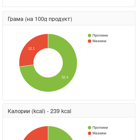
Грама (на 100g продукт)
Протеини
Мазнини
12.1
32.4
Калории (kcal) - 239 kcal
Протеини
Мазнини