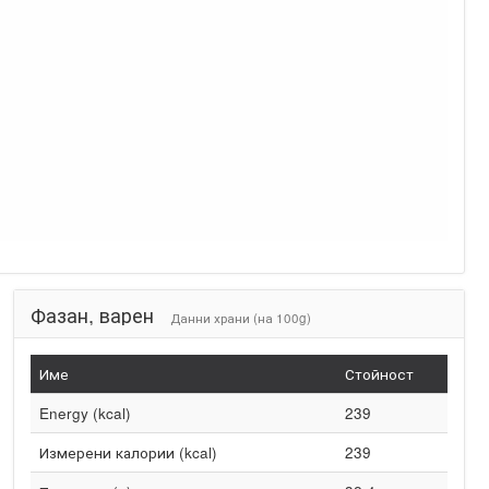
Фазан, варен
Данни храни (на 100g)
Име
Стойност
Energy (kcal)
239
Измерени калории (kcal)
239