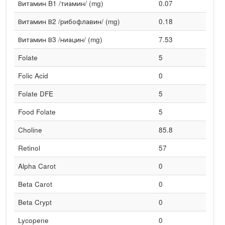
Витамин B1 /тиамин/ (mg)
0.07
Витамин В2 /рибофлавин/ (mg)
0.18
Витамин В3 /ниацин/ (mg)
7.53
Folate
5
Folic Acid
0
Folate DFE
5
Food Folate
5
Choline
85.8
Retinol
57
Alpha Carot
0
Beta Carot
0
Beta Crypt
0
Lycopene
0