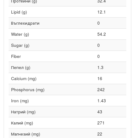
Протеини (g)
32.4
Lipid (g)
12.1
Въглехидрати
0
Water (g)
54.2
Sugar (g)
0
Fiber
0
Пепел (g)
1.3
Calcium (mg)
16
Phosphorus (mg)
242
Iron (mg)
1.43
Натрий (mg)
43
Калий (mg)
271
Магнезий (mg)
22