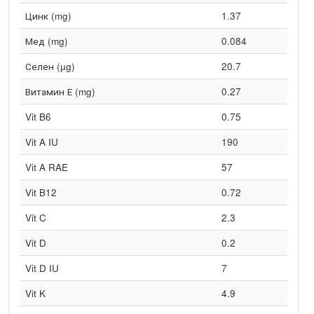
Цинк (mg)
1.37
Мед (mg)
0.084
Селен (µg)
20.7
Витамин Е (mg)
0.27
Vit B6
0.75
Vit A IU
190
Vit A RAE
57
Vit B12
0.72
Vit C
2.3
Vit D
0.2
Vit D IU
7
Vit K
4.9