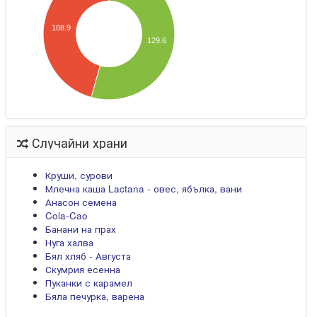
108.9
129.6
Случайни храни
Круши, сурови
Млечна каша Lactana - овес, ябълка, вани
Анасон семена
Cola-Cao
Банани на прах
Нуга халва
Бял хляб - Августа
Скумрия есенна
Пуканки с карамел
Бяла печурка, варена