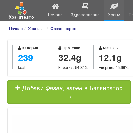
Начало
Здравословно
Храни
Б
Храните.info
Начало
Храни
Фазан, варен
Калории
Протеини
Мазнини
239
32.4g
12.1g
kcal
Енергия: 54.34%
Енергия: 45.66%
Добави
Фазан, варен
в Балансатор
→