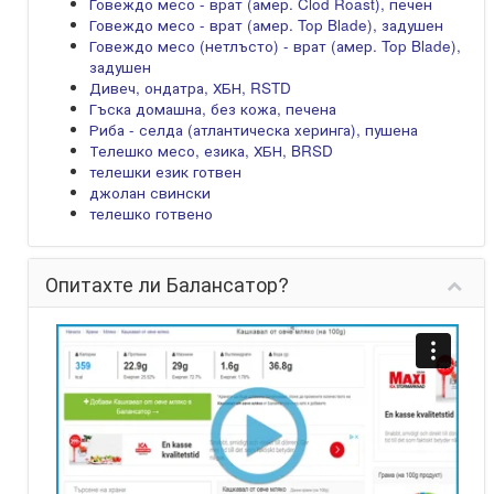
Говеждо месо - врат (амер. Clod Roast), печен
Говеждо месо - врат (амер. Top Blade), задушен
Говеждо месо (нетлъсто) - врат (амер. Top Blade),
задушен
Дивеч, ондатра, ХБН, RSTD
Гъска домашна, без кожа, печена
Риба - селда (атлантическа херинга), пушена
Телешко месо, езика, ХБН, BRSD
телешки език готвен
джолан свински
телешко готвено
Опитахте ли Балансатор?