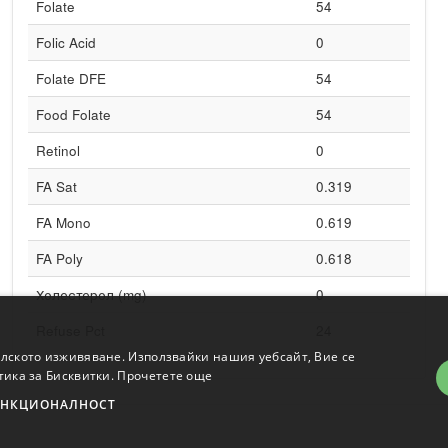
Folate
54
Folic Acid
0
Folate DFE
54
Food Folate
54
Retinol
0
FA Sat
0.319
FA Mono
0.619
FA Poly
0.618
Холестерол (mg)
0
Refuse Pct
24
елското изживяване. Използвайки нашия уебсайт, Вие се
тика за Бисквитки.
Прочетете още
НКЦИОНАЛНОСТ