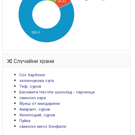
15.12
150.4
Случайни храни
Сос барбекю
зеленчукова супа
Теф, суров
Бисквити Нестле шоколад - парченца
свинско каре
Фреш от мандарини
Амарант, суров
Хеноподий, суров
Пуйка
свинско месо бонфиле