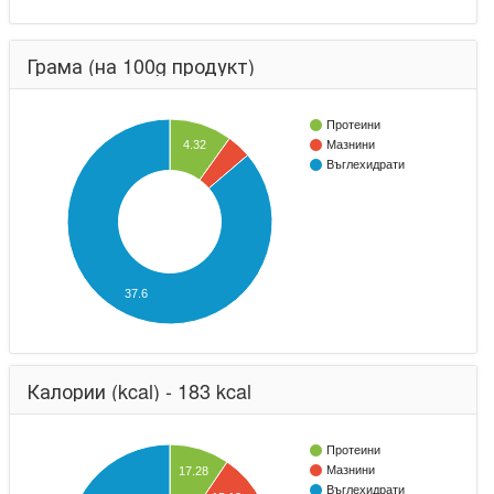
Грама (на 100g продукт)
Протеини
4.32
Мазнини
Въглехидрати
37.6
Калории (kcal) - 183 kcal
Протеини
Мазнини
17.28
Въглехидрати