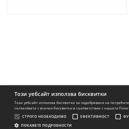
Този уебсайт използва бисквитки
Този уебсайт използва бисквитки за подобряване на потребит
съгласявате с всички бисквитки в съответствие с нашата Поли
СТРОГО НЕОБХОДИМО
ЕФЕКТИВНОСТ
ФУ
Условия
Поверителност
Контакт
ПОКАЖЕТЕ ПОДРОБНОСТИ