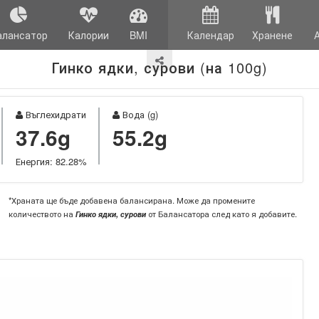
алансатор
Калории
BMI
Календар
Хранене
Гинко ядки, сурови (на 100g)
Въглехидрати
Вода (g)
37.6g
55.2g
Енергия: 82.28%
*Храната ще бъде добавена балансирана. Може да промените
количеството на
Гинко ядки, сурови
от Балансатора след като я добавите.