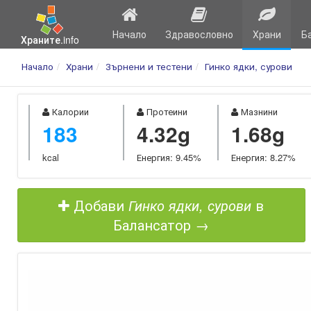
Начало
Здравословно
Храни
Б
Храните.info
Начало
Храни
Зърнени и тестени
Гинко ядки, сурови
Калории
Протеини
Мазнини
183
4.32g
1.68g
kcal
Енергия: 9.45%
Енергия: 8.27%
Добави
Гинко ядки, сурови
в
Балансатор →