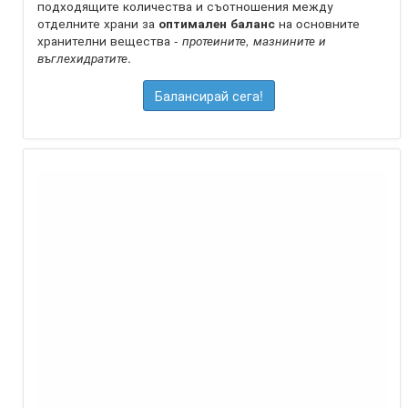
подходящите количества и съотношения между
отделните храни за
оптимален баланс
на oсновните
хранителни вещества -
протеините, мазнините и
въглехидратите
.
Балансирай сега!