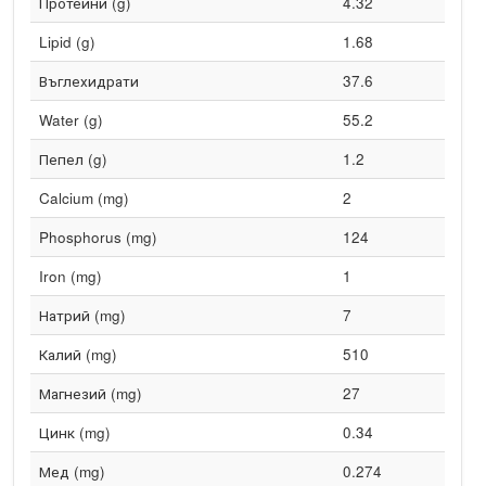
Протеини (g)
4.32
Lipid (g)
1.68
Въглехидрати
37.6
Water (g)
55.2
Пепел (g)
1.2
Calcium (mg)
2
Phosphorus (mg)
124
Iron (mg)
1
Натрий (mg)
7
Калий (mg)
510
Магнезий (mg)
27
Цинк (mg)
0.34
Мед (mg)
0.274