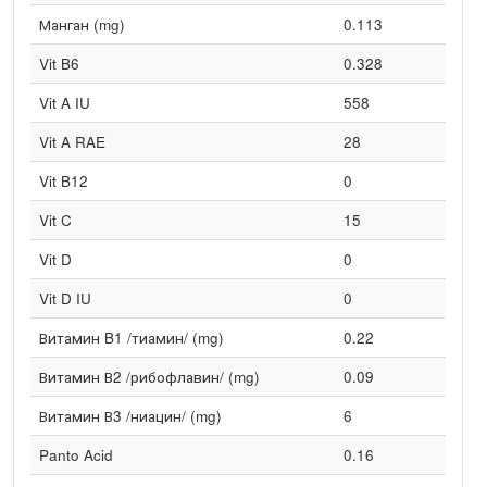
Манган (mg)
0.113
Vit B6
0.328
Vit A IU
558
Vit A RAE
28
Vit B12
0
Vit C
15
Vit D
0
Vit D IU
0
Витамин B1 /тиамин/ (mg)
0.22
Витамин В2 /рибофлавин/ (mg)
0.09
Витамин В3 /ниацин/ (mg)
6
Panto Acid
0.16