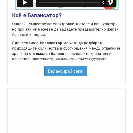
Кой е Балансатор?
Оналайн съществуват електронни тестове и калкулатори,
но при тях
да зададете предварително желан
не можете
баланс и калории.
можете да подбирате
Единствено с Балансатор
подходящите количества и съотношения между отделните
храни за
на oсновните хранителни
оптимален баланс
вещества -
.
протеините, мазнините и въглехидратите
Балансирай сега!