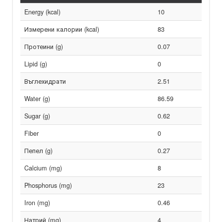
Energy (kcal)
10
Измерени калории (kcal)
83
Протеини (g)
0.07
Lipid (g)
0
Въглехидрати
2.51
Water (g)
86.59
Sugar (g)
0.62
Fiber
0
Пепел (g)
0.27
Calcium (mg)
8
Phosphorus (mg)
23
Iron (mg)
0.46
Натрий (mg)
4