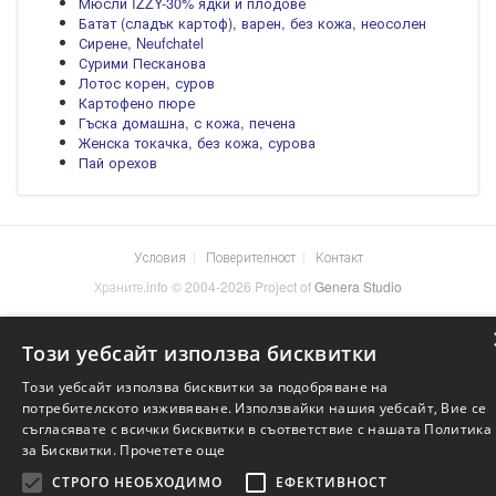
Мюсли IZZY-30% ядки и плодове
Батат (сладък картоф), варен, без кожа, неосолен
Сирене, Neufchatel
Сурими Песканова
Лотос корен, суров
Картофено пюре
Гъска домашна, с кожа, печена
Женска токачка, без кожа, сурова
Пай орехов
Условия
Поверителност
Контакт
Храните.info © 2004-2026 Project of
Genera Studio
Този уебсайт използва бисквитки
Този уебсайт използва бисквитки за подобряване на
потребителското изживяване. Използвайки нашия уебсайт, Вие се
съгласявате с всички бисквитки в съответствие с нашата Политика
за Бисквитки.
Прочетете още
СТРОГО НЕОБХОДИМО
ЕФЕКТИВНОСТ