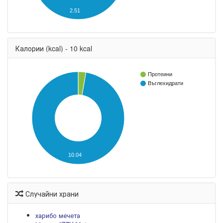
2.51
Калории (kcal) - 10 kcal
Протеини
Въглехидрати
10.04
Случайни храни
харибо мечета