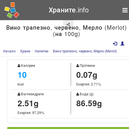
Храните.info
Вино трапезно, червено, Мерло (Merlot)
(на 100g)
Начало
Храни
Напитки
Вино трапезно, червено, Мерло (Merlot)
Калории
Протеини
10
0.07g
kcal
Енергия: 2.71%
Въглехидрати
Вода (g)
2.51g
86.59g
Енергия: 97.29%