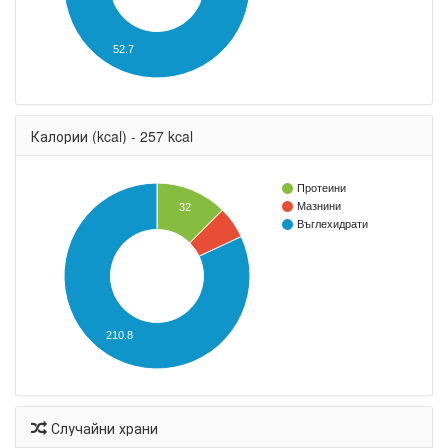
52.7
Калории (kcal) - 257 kcal
Протеини
Мазнини
32
Въглехидрати
210.8
Случайни храни