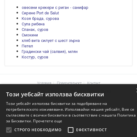
овесени крекери с риган - санифар
Сирене Port de Salut
Козя брада, сурова
Супа рибена
Спанак, суров
Смокини
хляб вита силует с шест зърна
Петел
Градински чай (салвия), млян
Костур, суров
Условия
Поверителност
Контакт
Храните.info © 2004-2026 Project of
Genera Studio
Този уебсайт използва бисквитки
Този уебсайт използва бисквитки за подобряване на
потребителското изживяване. Използвайки нашия уебсайт, Вие се
съгласявате с всички бисквитки в съответствие с нашата Политика
за Бисквитки.
Прочетете още
СТРОГО НЕОБХОДИМО
ЕФЕКТИВНОСТ