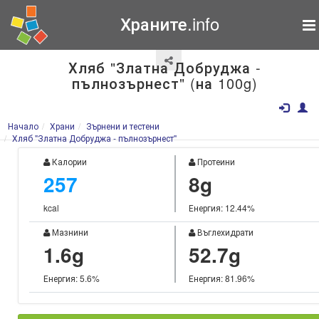
Храните.info
Хляб "Златна Добруджа -
пълнозърнест" (на 100g)
Начало
Храни
Зърнени и тестени
Хляб "Златна Добруджа - пълнозърнест"
Калории
Протеини
257
8g
kcal
Енергия: 12.44%
Мазнини
Въглехидрати
1.6g
52.7g
Енергия: 5.6%
Енергия: 81.96%