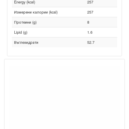
Energy (kcal)
257
Измерени калории (kcal)
257
Протеини (g)
8
Lipid (g)
1.6
Въглехидрати
52.7