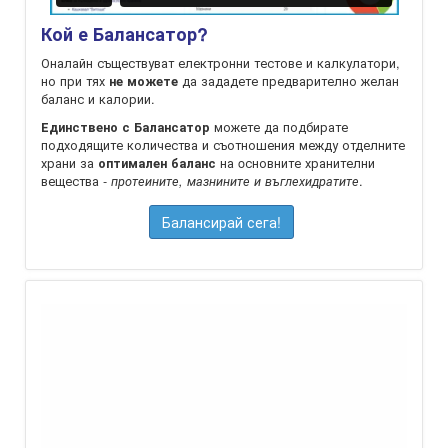
Кой е Балансатор?
Оналайн съществуват електронни тестове и калкулатори,
но при тях
да зададете предварително желан
не можете
баланс и калории.
можете да подбирате
Единствено с Балансатор
подходящите количества и съотношения между отделните
храни за
на oсновните хранителни
оптимален баланс
вещества -
.
протеините, мазнините и въглехидратите
Балансирай сега!