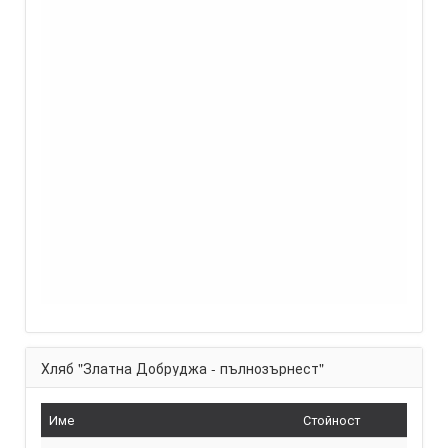
Хляб "Златна Добруджа - пълнозърнест"
Име
Стойност