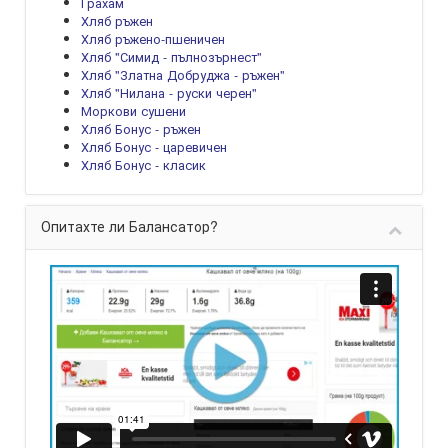
Грахам
Хляб ръжен
Хляб ръжено-пшеничен
Хляб "Симид - пълнозърнест"
Хляб "Златна Добруджа - ръжен"
Хляб "Нилана - руски черен"
Моркови сушени
Хляб Бонус - ръжен
Хляб Бонус - царевичен
Хляб Бонус - класик
Опитахте ли Балансатор?