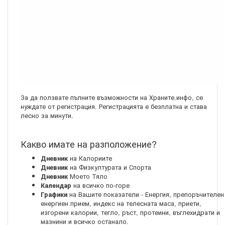
За да ползвате пълните възможности на Храните.инфо, се
нуждате от регистрация. Регистрацията е безплатна и става
лесно за минути.
Какво имате на разположение?
на Калориите
Дневник
на Физкултурата и Спорта
Дневник
Моето Тяло
Дневник
на всичко по-горе
Календар
на Вашите показатели - Енергия, препоръчителен
Графики
енергиен прием, индекс на телесната маса, приети,
изгорени калории, тегло, ръст, протеини, въглехидрати и
мазнини и всичко останало.